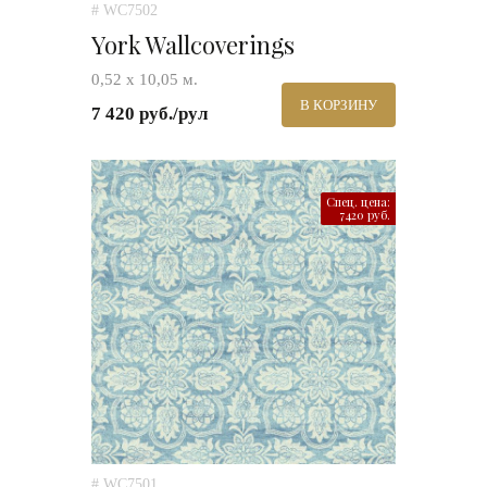
# WC7502
York Wallcoverings
0,52 х 10,05 м.
В КОРЗИНУ
7 420 руб./рул
Спец. цена:
7420 руб.
# WC7501