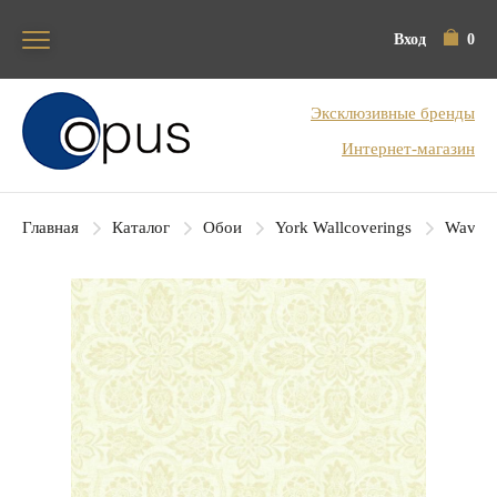
Вход
0
Блок поиска
Эксклюзивные бренды
Интернет-магазин
Главная
Каталог
Обои
York Wallcoverings
Waverl