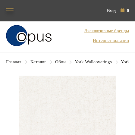
Вход
0
Блок поиска
Эксклюзивные бренды
Интернет-магазин
Главная
Каталог
Обои
York Wallcoverings
York Co