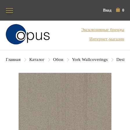
Вход
0
Блок поиска
Эксклюзивные бренды
Интернет-магазин
Главная
Каталог
Обои
York Wallcoverings
Designe