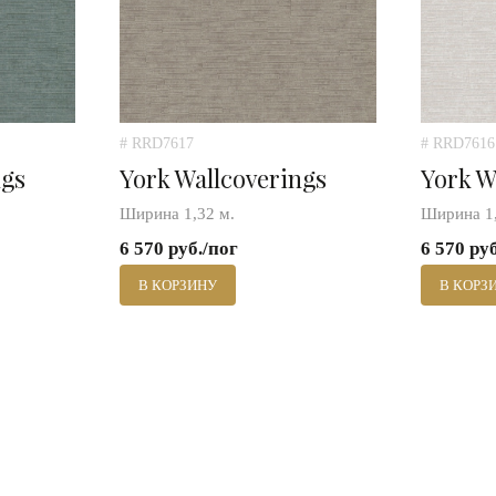
# RRD7617
# RRD7616
ngs
York Wallcoverings
York W
Ширина 1,32 м.
Ширина 1,
6 570 руб./пог
6 570 ру
В КОРЗИНУ
В КОРЗ