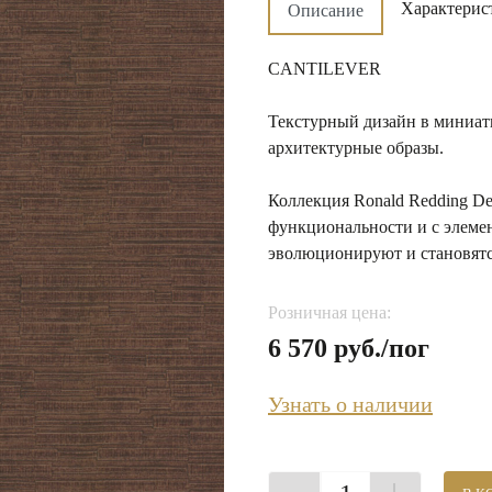
Характерис
Описание
CANTILEVER
Текстурный дизайн в миниат
архитектурные образы.
Коллекция Ronald Redding Desig
функциональности и с элеме
эволюционируют и становятс
Розничная цена:
6 570 руб./пог
Узнать о наличии