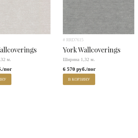
# RRD7615
allcoverings
York Wallcoverings
32 м.
Ширина 1,32 м.
б./пог
6 570 руб./пог
ИНУ
В КОРЗИНУ