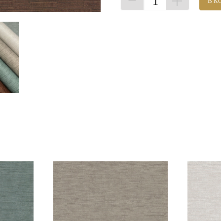
1
В К