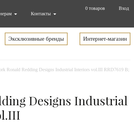
0
товаров
Вход
нерам
Контакты
Эксклюзивные бренды
Интернет-магазин
ork Ronald Redding Designs Industrial Interiors vol.III RRD7619 B; 1
ding Designs Industrial
l.III