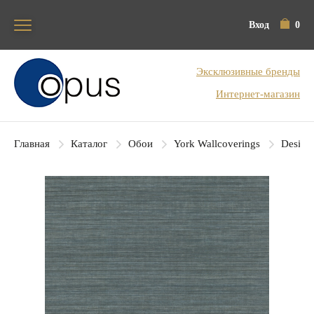
Вход
0
Блок поиска
Эксклюзивные бренды
Интернет-магазин
Главная
Каталог
Обои
York Wallcoverings
Designe