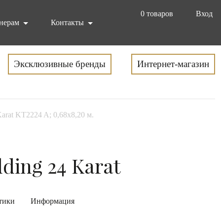
0
товаров
Вход
нерам
Контакты
Эксклюзивные бренды
Интернет-магазин
arat KT2224 A; 0,68x8,20 м.
ding 24 Karat
тики
Информация