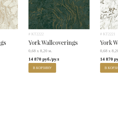
# KT2222
# KT2221
ngs
York Wallcoverings
York W
0,68 х 8,20 м.
0,68 х 8,2
14 870 руб./рул
14 870 р
В КОРЗИНУ
В КОРЗ