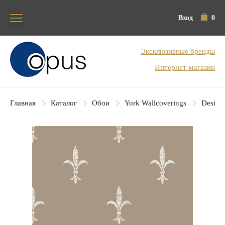
Вход
0
Блок поиска
Эксклюзивные бренды
Интернет-магазин
Главная
Каталог
Обои
York Wallcoverings
Designe