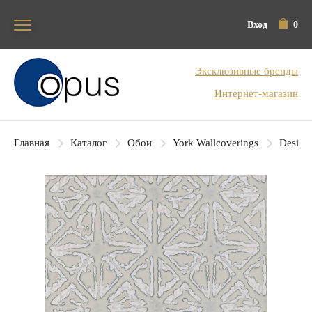
Вход
0
Блок поиска
Эксклюзивные бренды
Интернет-магазин
Главная
Каталог
Обои
York Wallcoverings
Designe