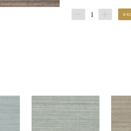
1
В К