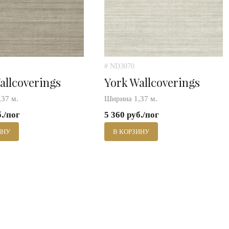
# ND3070
allcoverings
York Wallcoverings
37 м.
Ширина 1,37 м.
б./пог
5 360 руб./пог
ИНУ
В КОРЗИНУ