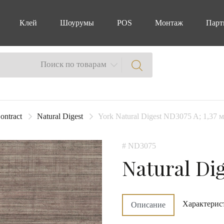
Клей
Шоурумы
POS
Монтаж
Парт
Поиск по товарам
ontract
Natural Digest
York Natural Digest ND3075 A; 1,37 м
# ND3075
Natural Di
Характерис
Описание