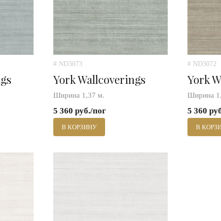
# ND3073
# ND3072
ngs
York Wallcoverings
York W
Ширина 1,37 м.
Ширина 1,
5 360 руб./пог
5 360 ру
В КОРЗИНУ
В КОРЗ