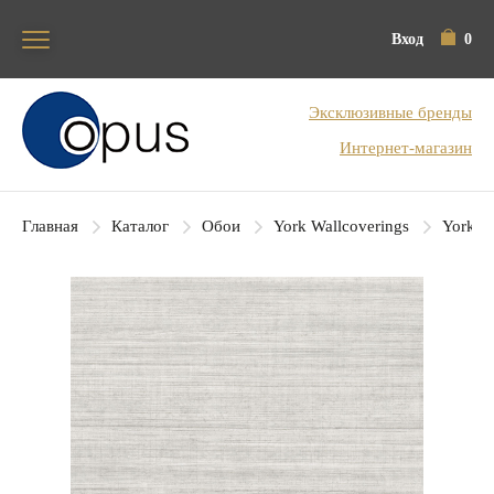
Вход
0
Блок поиска
Эксклюзивные бренды
Интернет-магазин
Главная
Каталог
Обои
York Wallcoverings
York Co