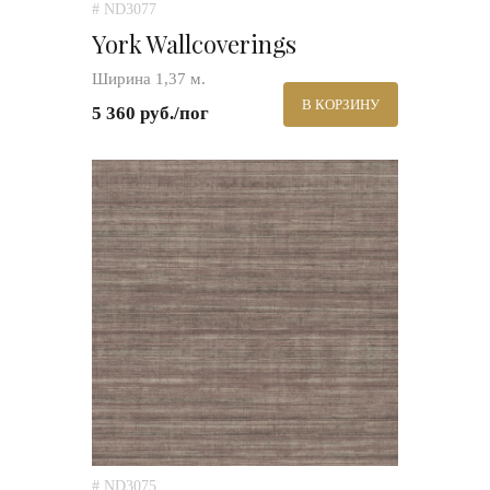
# ND3077
York Wallcoverings
Ширина 1,37 м.
В КОРЗИНУ
5 360 руб./пог
# ND3075