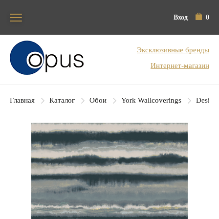
Вход
0
Блок поиска
Эксклюзивные бренды
Интернет-магазин
Главная
Каталог
Обои
York Wallcoverings
Designe