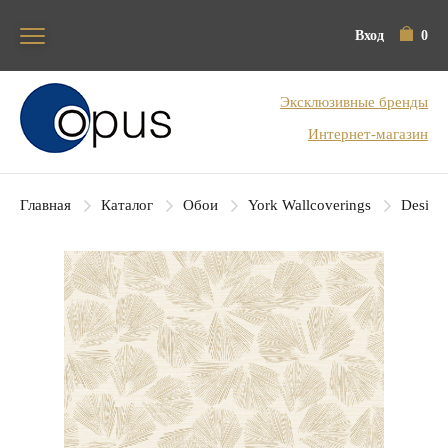
Вход
0
Блок поиска
Эксклюзивные бренды
Интернет-магазин
Главная
Каталог
Обои
York Wallcoverings
Designe