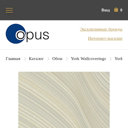
Вход
0
Блок поиска
Эксклюзивные бренды
Интернет-магазин
Главная
Каталог
Обои
York Wallcoverings
York Co