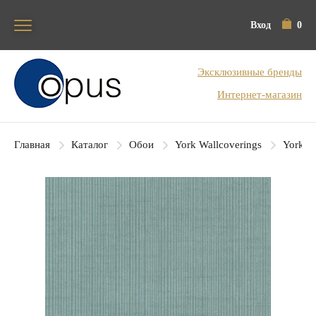
Вход
0
Блок поиска
Эксклюзивные бренды
Интернет-магазин
Главная
Каталог
Обои
York Wallcoverings
York Co