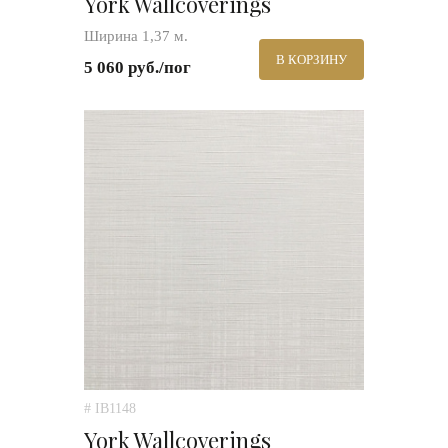
York Wallcoverings
Ширина 1,37 м.
В КОРЗИНУ
5 060 руб./пог
# IB1148
York Wallcoverings