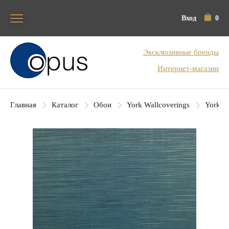
Вход
0
Блок поиска
Эксклюзивные бренды
Интернет-магазин
Главная
Каталог
Обои
York Wallcoverings
York Co