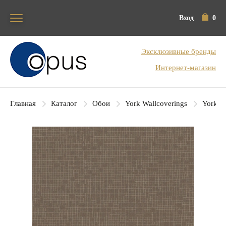
Вход
0
Блок поиска
Эксклюзивные бренды
Интернет-магазин
Главная
Каталог
Обои
York Wallcoverings
York Co