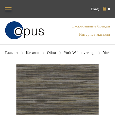
Вход
0
Блок поиска
Эксклюзивные бренды
Интернет-магазин
Главная
Каталог
Обои
York Wallcoverings
York Co