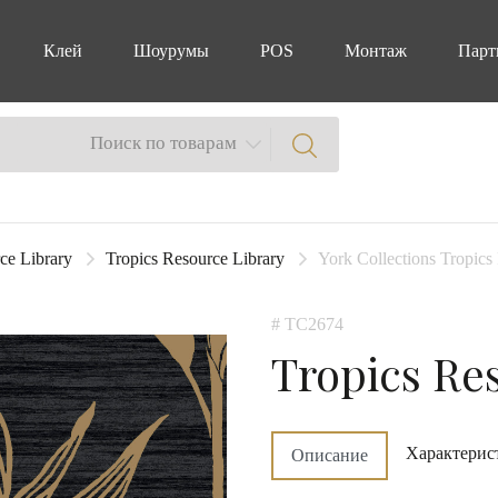
Клей
Шоурумы
POS
Монтаж
Парт
Поиск по товарам
ce Library
Tropics Resource Library
York Collections Tropic
# TC2674
Tropics Re
Характерис
Описание