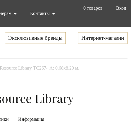
0
товаров
Вход
нерам
Контакты
Эксклюзивные бренды
Интернет-магазин
s Resource Library TC2674 A; 0,68х8,20 м.
source Library
тики
Информация