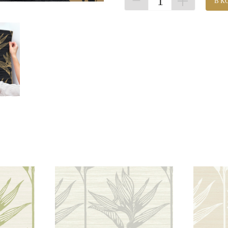
1
В К