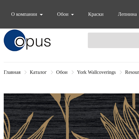
О компании
Обои
Краски
Лепнина
Блок поиска
Главная
Каталог
Обои
York Wallcoverings
Resour