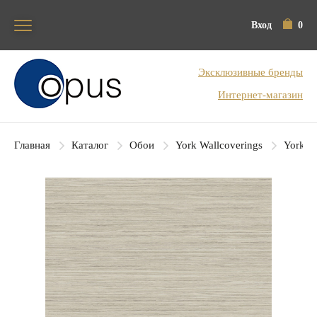
Вход
0
Блок поиска
Эксклюзивные бренды
Интернет-магазин
Главная
Каталог
Обои
York Wallcoverings
York Co