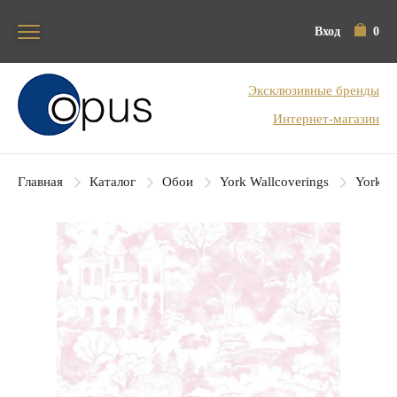
Вход
0
Блок поиска
Эксклюзивные бренды
Интернет-магазин
Главная
Каталог
Обои
York Wallcoverings
York Co