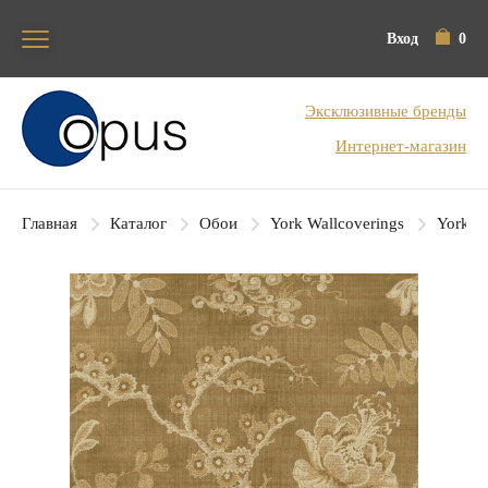
Вход
0
Блок поиска
Эксклюзивные бренды
Интернет-магазин
Главная
Каталог
Обои
York Wallcoverings
York Co