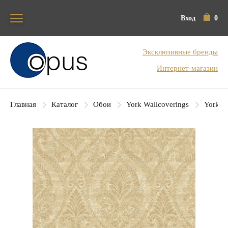
Вход
0
Блок поиска
Эксклюзивные бренды
Интернет-магазин
Главная
Каталог
Обои
York Wallcoverings
York Co