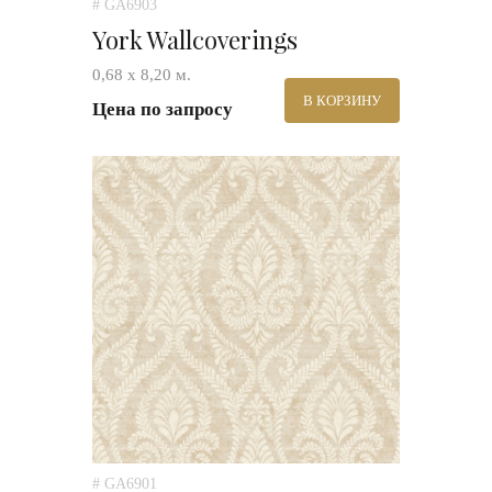
# GA6903
York Wallcoverings
0,68 х 8,20 м.
В КОРЗИНУ
Цена по запросу
# GA6901