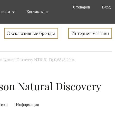
0
товаров
Вход
нерам
Контакты
Эксклюзивные бренды
Интернет-магазин
n Natural Discovery NT6151 D; 0,68х8,20 м.
son Natural Discovery
тики
Информация