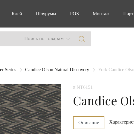
Клей
Шоурумы
POS
Монтаж
Парт
Поиск по товарам
er Series
Candice Olson Natural Discovery
York Candice Olso
# NT6151
Candice Ol
Характерис
Описание