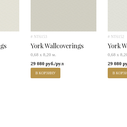
# NT6153
# NT6152
ngs
York Wallcoverings
York W
0,68 х 8,20 м.
0,68 х 8,2
29 080 руб./рул
29 080 р
В КОРЗИНУ
В КОРЗ