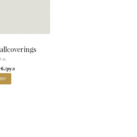
allcoverings
0 м.
уб./рул
ИНУ