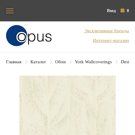
Вход
0
Блок поиска
Эксклюзивные бренды
Интернет-магазин
Главная
Каталог
Обои
York Wallcoverings
Designe