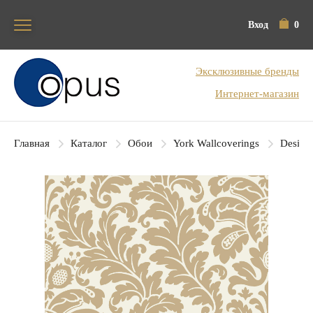
Вход
0
Блок поиска
Эксклюзивные бренды
Интернет-магазин
Главная
Каталог
Обои
York Wallcoverings
Designe