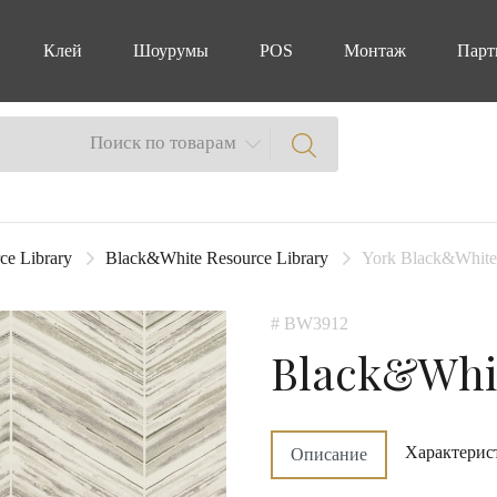
Клей
Шоурумы
POS
Монтаж
Парт
Поиск по товарам
ce Library
Black&White Resource Library
York Black&White
# BW3912
Black&Whit
Характерис
Описание