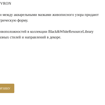
EVRON
и между акварельными мазками живописного узора придают
трическую форму.
ивоположностей в коллекции Black&WhiteResourceLibrary
азных стилей и направлений в декоре.
ОРЗИНУ