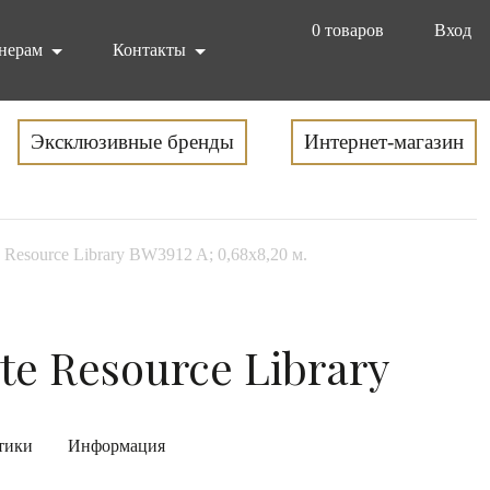
0
товаров
Вход
нерам
Контакты
Эксклюзивные бренды
Интернет-магазин
 Resource Library BW3912 A; 0,68х8,20 м.
e Resource Library
тики
Информация