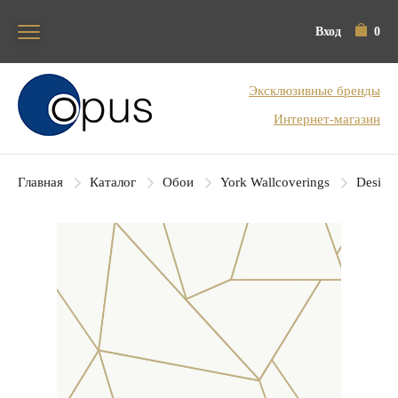
Вход
0
Блок поиска
Эксклюзивные бренды
Интернет-магазин
Главная
Каталог
Обои
York Wallcoverings
Designe