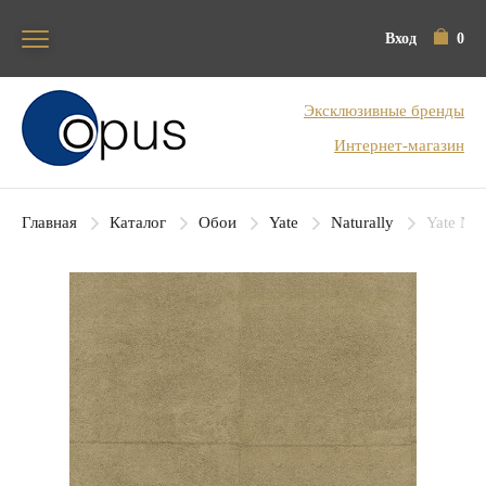
Вход
0
Блок поиска
Эксклюзивные бренды
Интернет-магазин
Главная
Каталог
Обои
Yate
Naturally
Yate Nat