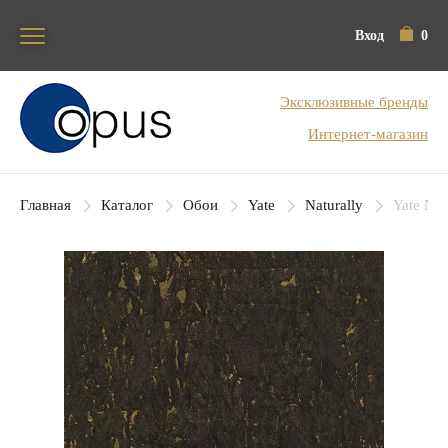
Вход
0
Блок поиска
Эксклюзивные бренды
Интернет-магазин
Главная
Каталог
Обои
Yate
Naturally
Yate Nat