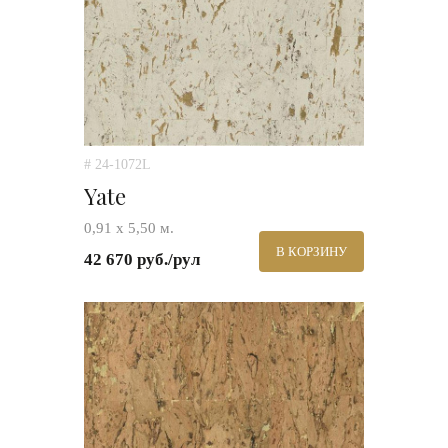
# 24-1072L
Yate
0,91 х 5,50 м.
В КОРЗИНУ
42 670 руб./рул