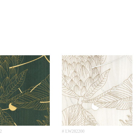
2
# LW282200