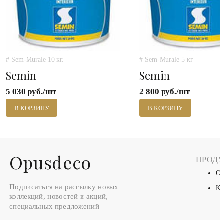
# Sem-Murale 10 кг.
# Sem-Murale 5 кг.
Semin
Semin
5 030 руб./шт
2 800 руб./шт
В КОРЗИНУ
В КОРЗИНУ
Оpusdeco
ПРОД
О
Подписаться на рассылку новых
К
коллекций, новостей и акций,
специальных предложений