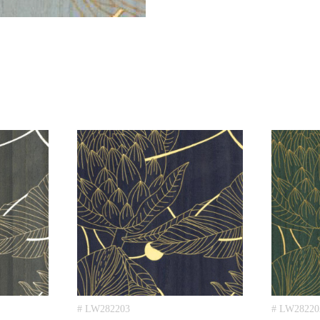
# LW282203
# LW28220