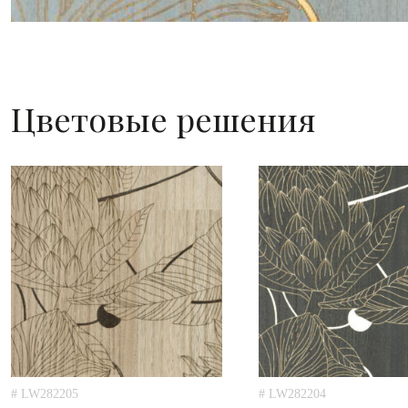
Цветовые решения
# LW282205
# LW282204