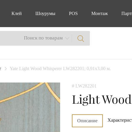
Клей
Шоурумы
POS
Монтаж
Парт
Поиск по товарам
r
Yate Light Wood Whisperer LW282201; 0,91х3,00 м.
# LW282201
Light Wood
Характерис
Описание