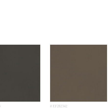
3
# EF282342