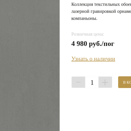
Коллекция текстильных обое
лазерной гравировкой орнаме
компаньоны.
Розничная цена:
4 980 руб./пог
Узнать о наличии
1
В К