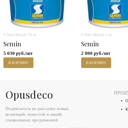
# Sem-Murale 10 кг.
# Sem-Murale 5 кг.
Semin
Semin
5 030 руб./шт
2 800 руб./шт
В КОРЗИНУ
В КОРЗИНУ
Оpusdeco
ПРОД
О
Подписаться на рассылку новых
К
коллекций, новостей и акций,
специальных предложений