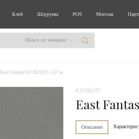
Клей
Шоурумы
POS
Монтаж
Парт
Поиск по товарам
 East Fantasy EF282337; 1,37 м.
# EF282337
East Fanta
Характерис
Описание