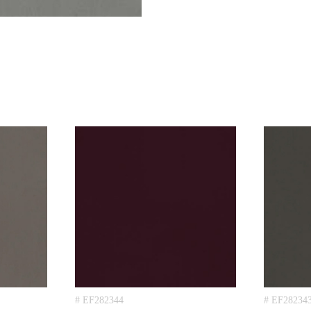
# EF282344
# EF28234