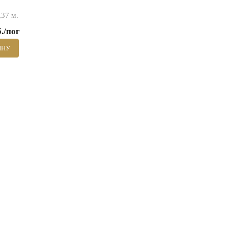
37 м.
б./пог
ИНУ