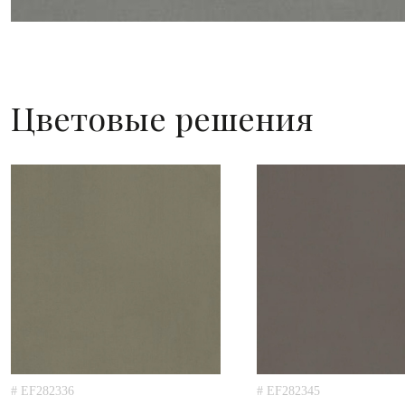
Цветовые решения
# EF282336
# EF282345