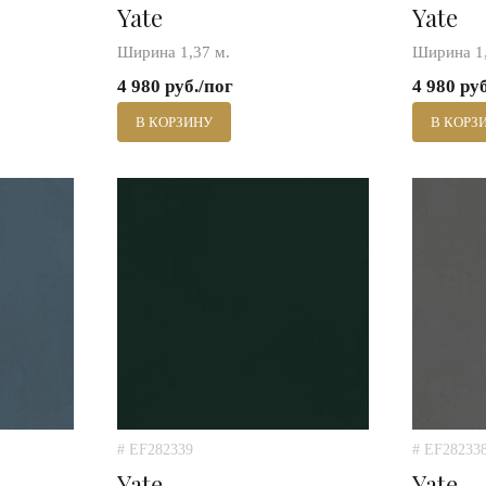
Yate
Yate
Ширина 1,37 м.
Ширина 1,
4 980 руб./пог
4 980 ру
В КОРЗИНУ
В КОРЗ
# EF282339
# EF28233
Yate
Yate