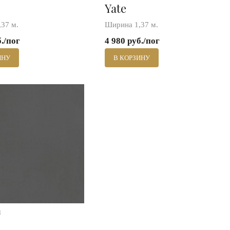
Yate
37 м.
Ширина 1,37 м.
б./пог
4 980 руб./пог
ИНУ
В КОРЗИНУ
8