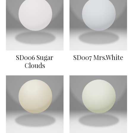
SD006 Sugar
SD007 Mrs.White
Clouds