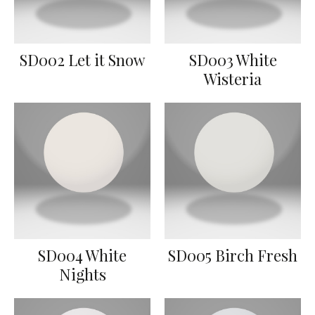
SD002 Let it Snow
SD003 White
Wisteria
SD004 White
SD005 Birch Fresh
Nights