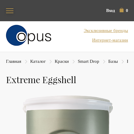
Вход
0
Блок поиска
Эксклюзивные бренды
Интернет-магазин
Главная
Каталог
Краски
Smart Drop
Базы
Ext
Extreme Eggshell