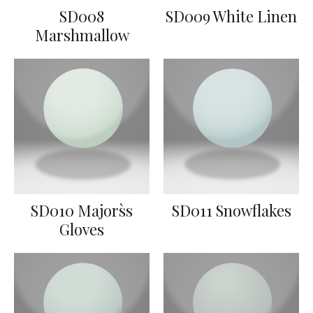
SD008
SD009 White Linen
Marshmallow
SD010 Majors`s
SD011 Snowflakes
Gloves