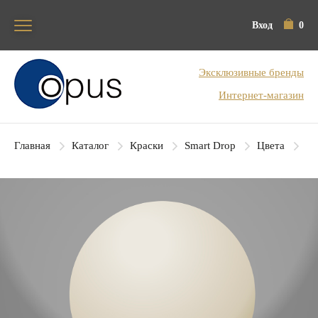
Вход
0
Блок поиска
Эксклюзивные бренды
Интернет-магазин
Главная
Каталог
Краски
Smart Drop
Цвета
SD