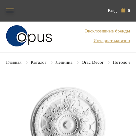
Вход
0
Блок поиска
Эксклюзивные бренды
Интернет-магазин
Главная
Каталог
Лепнина
Orac Decor
Потолочные