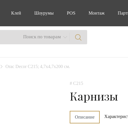
Клей
Шоурумы
POS
Монтаж
Парт
Поиск по товарам
Orac Decor C215; 4,7х4,7х200 см.
# C215
Карнизы
Характерис
Описание