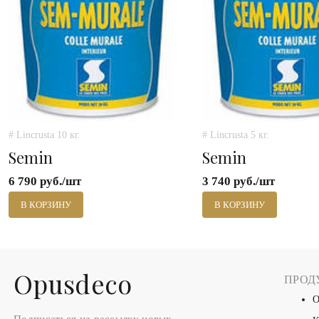
# Lincrusta 10 кг.
# Lincrusta 5 кг.
Semin
Semin
6 790 руб./шт
3 740 руб./шт
В КОРЗИНУ
В КОРЗИНУ
Оpusdeco
ПРОД
О