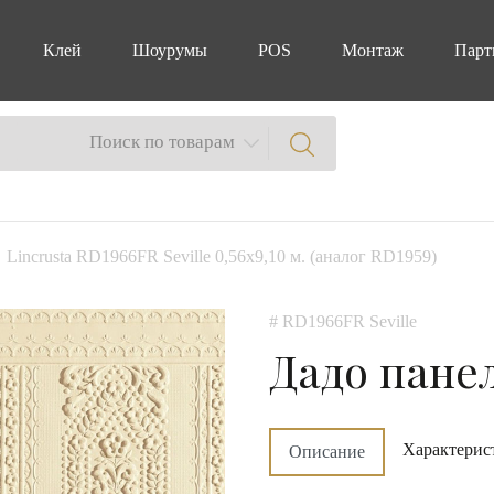
Клей
Шоурумы
POS
Монтаж
Парт
Поиск по товарам
Lincrusta RD1966FR Seville 0,56х9,10 м. (аналог RD1959)
# RD1966FR Seville
Дадо пане
Характерис
Описание