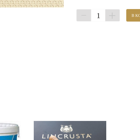
1
В К