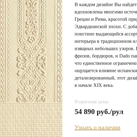
В каждом дизайне Вы найдете
вдохновлены многими источн
Греции и Рима, красотой пр
Эдвардианской эпохи. С доб
поистине выдающийся ассорт
интерьера в традиционном и
изящных небольших узоров. 
фризов, бордюров, и Dado па
что единственное ограничение
ощущается влияние испански
детализированный, этот диз
в начале XIX века.
Розничная цена:
54 890 руб./рул
Узнать о наличии