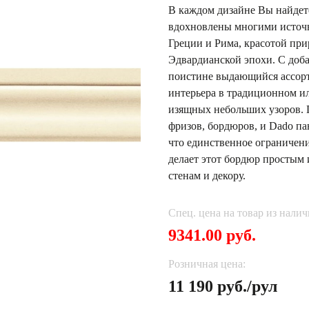
В каждом дизайне Вы найдете
вдохновлены многими источн
Греции и Рима, красотой пр
Эдвардианской эпохи. С доб
поистине выдающийся ассорт
интерьера в традиционном и
изящных небольших узоров. 
фризов, бордюров, и Dado па
что единственное ограничени
делает этот бордюр простым
стенам и декору.
Спец. цена на товар из налич
9341.00 руб.
Розничная цена:
11 190 руб./рул