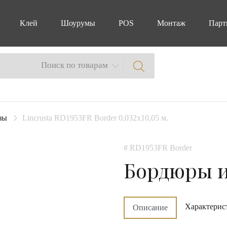
Клей
Шоурумы
POS
Монтаж
Парт
Поиск по товарам
зы
Lincrusta RD1953FR Border 0,032x10,05 м.
# RD1953FR Border
Бордюры 
Характерис
Описание