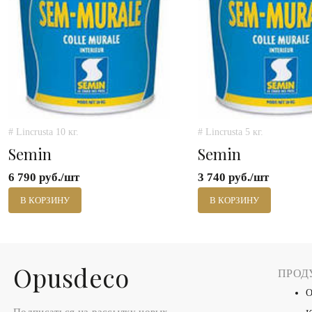
# Lincrusta 10 кг.
# Lincrusta 5 кг.
Semin
Semin
6 790 руб./шт
3 740 руб./шт
В КОРЗИНУ
В КОРЗИНУ
Оpusdeco
ПРОД
О