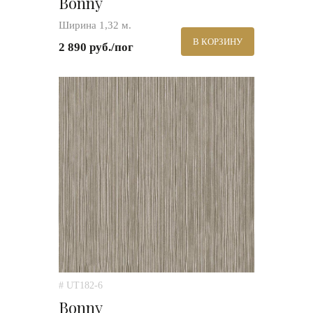
Bonny
Ширина 1,32 м.
В КОРЗИНУ
2 890 руб./пог
# UT182-6
Bonny