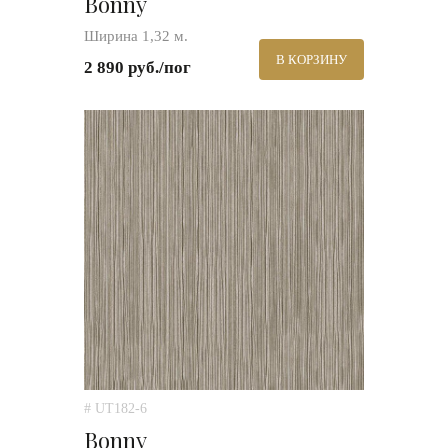
Bonny
Ширина 1,32 м.
В КОРЗИНУ
2 890 руб./пог
# UT182-6
Bonny