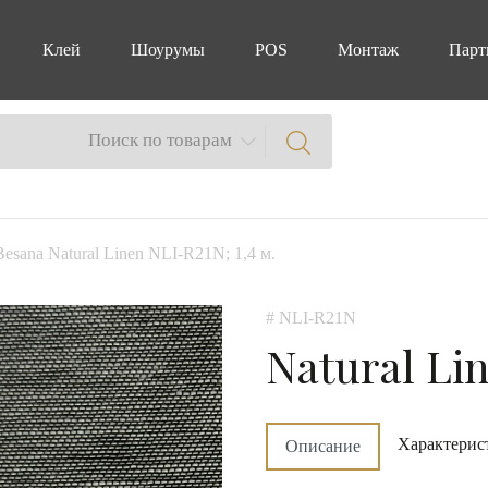
Клей
Шоурумы
POS
Монтаж
Парт
Поиск по товарам
Besana Natural Linen NLI-R21N; 1,4 м.
# NLI-R21N
Natural Li
Характерис
Описание