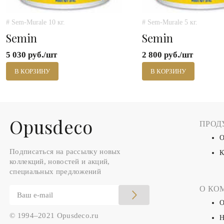
# Sem-Murale 10 кг.
# Sem-Murale 5 кг.
Semin
Semin
5 030 руб./шт
2 800 руб./шт
В КОРЗИНУ
В КОРЗИНУ
Оpusdeco
ПРОД
О
Подписаться на рассылку новых
К
коллекций, новостей и акций,
специальных предложений
О КО
О
© 1994–2021 Opusdeco.ru
Н