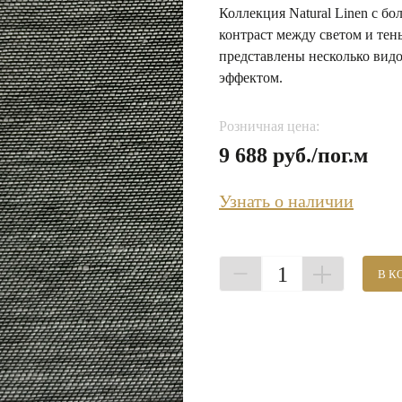
Коллекция Natural Linen с б
контраст между светом и тен
представлены несколько вид
эффектом.
Розничная цена:
9 688 руб./пог.м
Узнать о наличии
1
В К