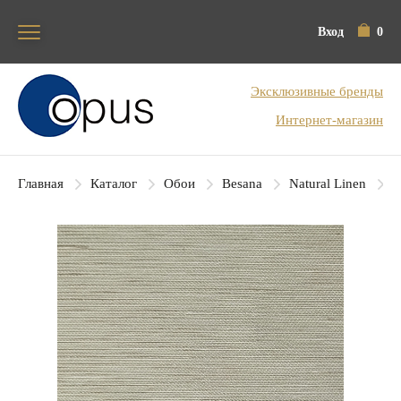
Вход
0
Блок поиска
Эксклюзивные бренды
Интернет-магазин
Главная
Каталог
Обои
Besana
Natural Linen
B