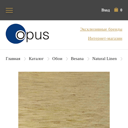
Вход
0
Блок поиска
Эксклюзивные бренды
Интернет-магазин
Главная
Каталог
Обои
Besana
Natural Linen
B