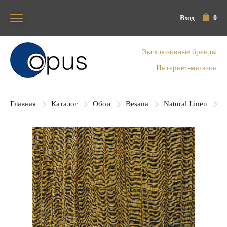
Вход
0
Блок поиска
Эксклюзивные бренды
Интернет-магазин
Главная
Каталог
Обои
Besana
Natural Linen
B