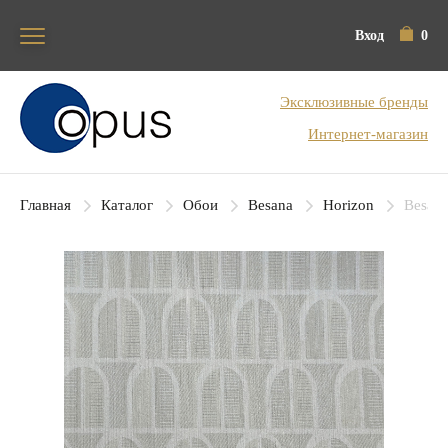
Вход
0
Блок поиска
Эксклюзивные бренды
Интернет-магазин
Главная
Каталог
Обои
Besana
Horizon
Besana