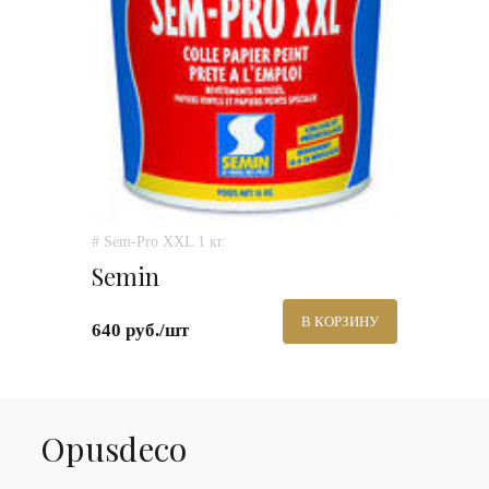
# Sem-Pro XXL 1 кг.
Semin
В КОРЗИНУ
640 руб./шт
Оpusdeco