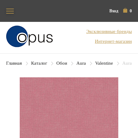
Вход
0
Блок поиска
Эксклюзивные бренды
Интернет-магазин
Главная
Каталог
Обои
Aura
Valentine
Aura Va