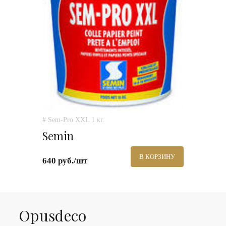
# Sem-Pro XXL 1 кг.
Semin
В КОРЗИНУ
640 руб./шт
Оpusdeco