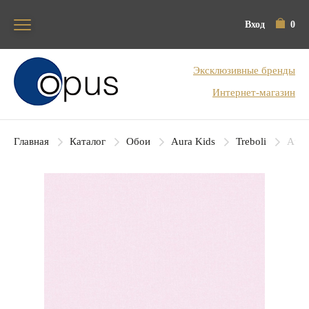
Вход
0
Блок поиска
Эксклюзивные бренды
Интернет-магазин
Главная
Каталог
Обои
Aura Kids
Treboli
Aura