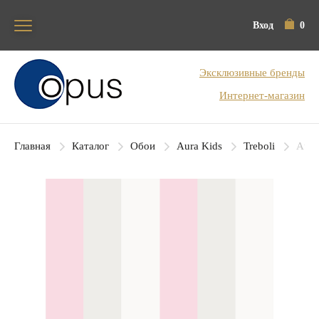
Вход
0
Блок поиска
Эксклюзивные бренды
Интернет-магазин
Главная
Каталог
Обои
Aura Kids
Treboli
Aura