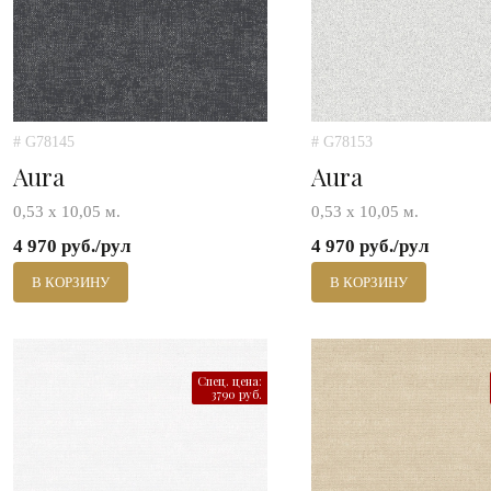
# G78145
# G78153
Aura
Aura
0,53 х 10,05 м.
0,53 х 10,05 м.
4 970 руб./рул
4 970 руб./рул
В КОРЗИНУ
В КОРЗИНУ
Спец. цена:
3790 руб.