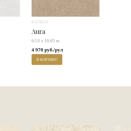
# G78135
Aura
0,53 х 10,05 м.
4 970 руб./рул
В КОРЗИНУ