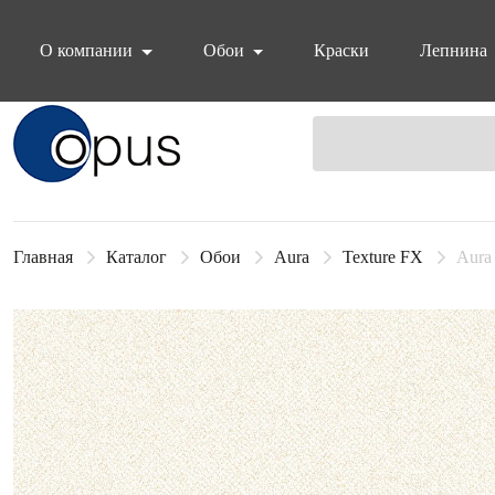
О компании
Обои
Краски
Лепнина
Блок поиска
Главная
Каталог
Обои
Aura
Texture FX
Aura