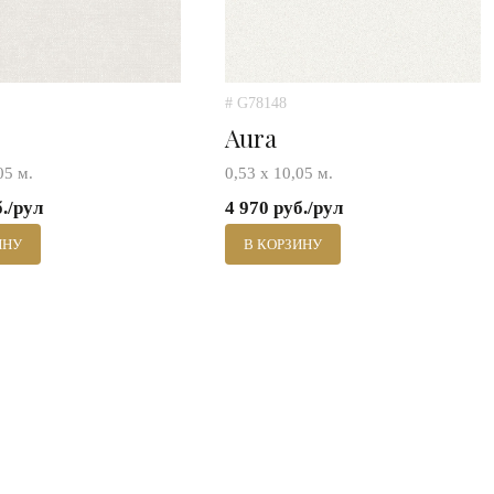
# G78148
Aura
05 м.
0,53 х 10,05 м.
б./рул
4 970 руб./рул
ИНУ
В КОРЗИНУ