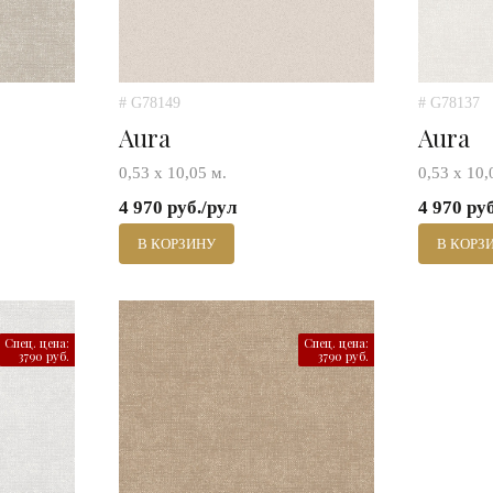
# G78149
# G78137
Aura
Aura
0,53 х 10,05 м.
0,53 х 10,
4 970 руб./рул
4 970 ру
В КОРЗИНУ
В КОРЗ
Спец. цена:
Спец. цена:
3790 руб.
3790 руб.