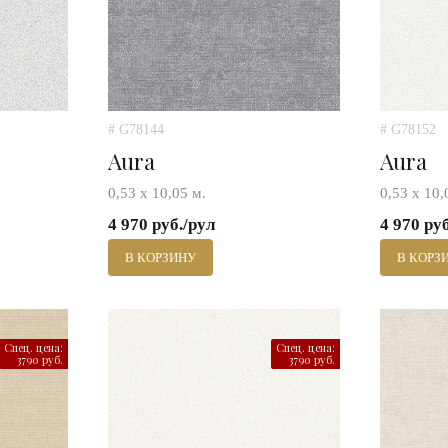
# G78144
# G78152
Aura
Aura
0,53 х 10,05 м.
0,53 х 10,
4 970 руб./рул
4 970 ру
В КОРЗИНУ
В КОРЗ
Спец. цена:
Спец. цена:
3790 руб.
3790 руб.