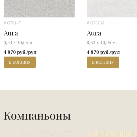
# G78147
# G78136
Aura
Aura
0,53 х 10,05 м.
0,53 х 10,05 м.
4 970 руб./рул
4 970 руб./рул
В КОРЗИНУ
В КОРЗИНУ
Компаньоны