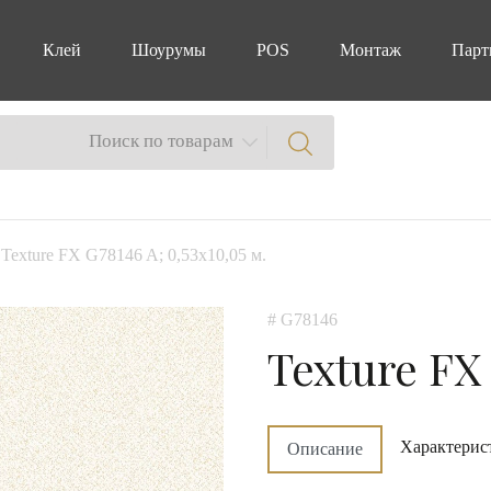
Клей
Шоурумы
POS
Монтаж
Парт
Поиск по товарам
 Texture FX G78146 A; 0,53х10,05 м.
# G78146
Texture FX
Характерис
Описание