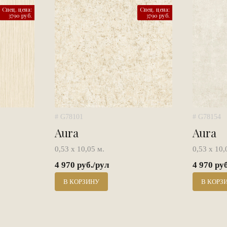
Спец. цена:
Спец. цена:
3790 руб.
3790 руб.
# G78101
# G78154
Aura
Aura
0,53 х 10,05 м.
0,53 х 10,
4 970 руб./рул
4 970 ру
В КОРЗИНУ
В КОРЗ