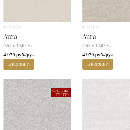
# G78150
# G78138
Aura
Aura
0,53 х 10,05 м.
0,53 х 10,05 м.
4 970 руб./рул
4 970 руб./рул
В КОРЗИНУ
В КОРЗИНУ
Спец. цена:
3790 руб.