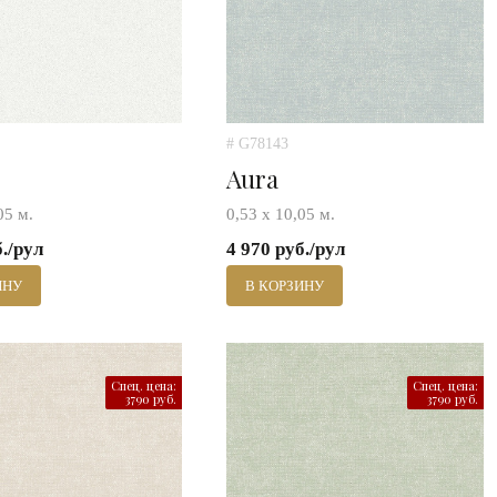
# G78143
Aura
05 м.
0,53 х 10,05 м.
б./рул
4 970 руб./рул
ИНУ
В КОРЗИНУ
Спец. цена:
Спец. цена:
3790 руб.
3790 руб.