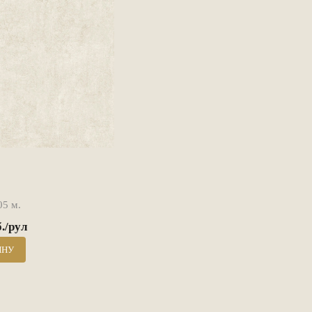
05 м.
б./рул
ИНУ