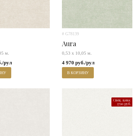
# G78139
Aura
05 м.
0,53 х 10,05 м.
б./рул
4 970 руб./рул
ИНУ
В КОРЗИНУ
Спец. цена:
3790 руб.