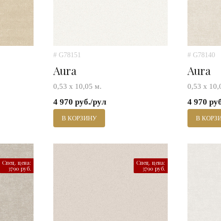
# G78151
# G78140
Aura
Aura
0,53 х 10,05 м.
0,53 х 10,
4 970 руб./рул
4 970 ру
В КОРЗИНУ
В КОРЗ
Спец. цена:
Спец. цена:
3790 руб.
3790 руб.