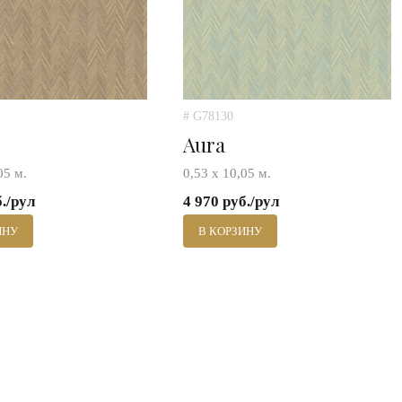
# G78130
Aura
05 м.
0,53 х 10,05 м.
б./рул
4 970 руб./рул
ИНУ
В КОРЗИНУ