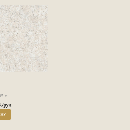
05 м.
б./рул
ИНУ