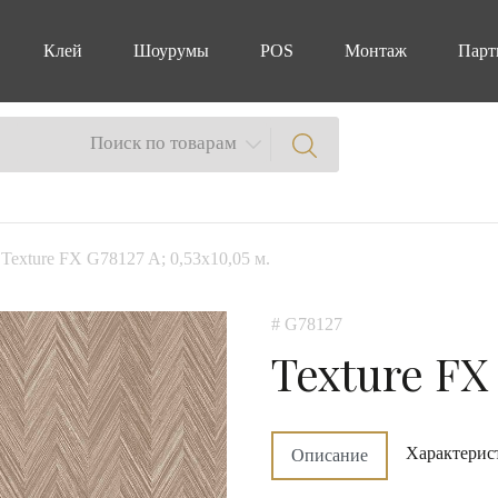
Клей
Шоурумы
POS
Монтаж
Парт
Поиск по товарам
 Texture FX G78127 A; 0,53х10,05 м.
# G78127
Texture FX
Характерис
Описание