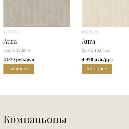
# G78129
# G78128
Aura
Aura
0,53 х 10,05 м.
0,53 х 10,05 м.
4 970 руб./рул
4 970 руб./рул
В КОРЗИНУ
В КОРЗИНУ
Компаньоны