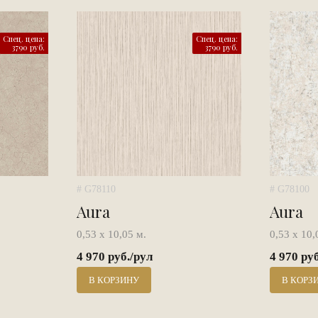
Спец. цена:
Спец. цена:
3790 руб.
3790 руб.
# G78110
# G78100
Aura
Aura
0,53 х 10,05 м.
0,53 х 10,
4 970 руб./рул
4 970 ру
В КОРЗИНУ
В КОРЗ