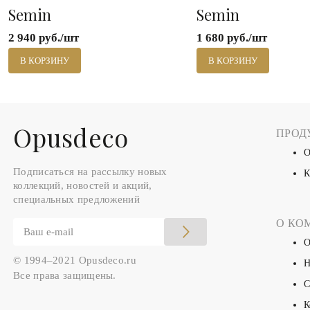
Semin
Semin
2 940 руб./шт
1 680 руб./шт
В КОРЗИНУ
В КОРЗИНУ
Оpusdeco
ПРОД
О
Подписаться на рассылку новых
К
коллекций, новостей и акций,
специальных предложений
О КО
О
© 1994–2021 Opusdeco.ru
Н
Все права защищены.
С
К