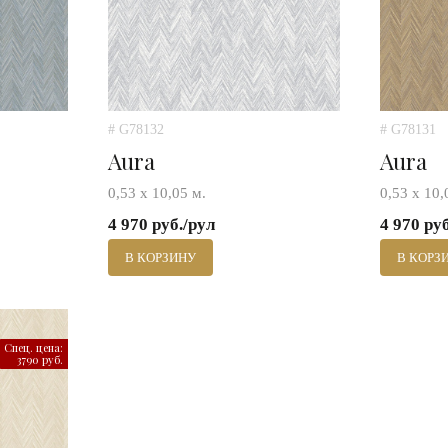
# G78132
# G78131
Aura
Aura
0,53 х 10,05 м.
0,53 х 10,
4 970 руб./рул
4 970 ру
В КОРЗИНУ
В КОРЗ
Спец. цена:
3790 руб.