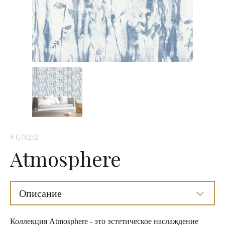
# G78232
Atmosphere
Описание
Коллекция Atmosphere - это эстетическое наслаждение